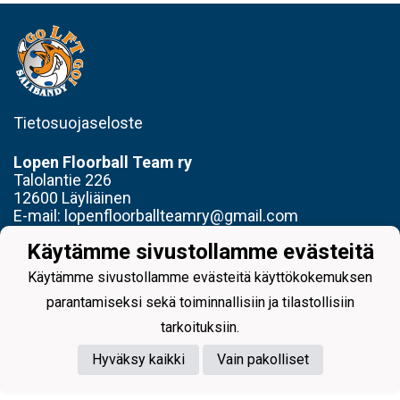
Tietosuojaseloste
Lopen
Floorball Team ry
Talolantie 226
12600
Läyliäinen
E-mail: lopenfloorballteamry@gmail.com
Puhelin: +358 400 359 525
Käytämme sivustollamme evästeitä
Käytämme sivustollamme evästeitä käyttökokemuksen
parantamiseksi sekä toiminnallisiin ja tilastollisiin
tarkoituksiin.
Powered by
Hyväksy kaikki
Vain pakolliset