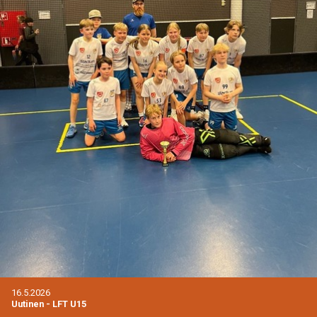
16.5.2026
Uutinen
-
LFT U15