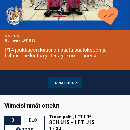
6.5.2026
Uutinen
-
LFT U15
P14 joukkueen kausi on saatu päätökseen ja
haluamme kiittää yhteistyökumppaneita
Lisää uutisia
Viimeisimmät ottelut
Treenipelit , LFT U15
3
ELO
SCH U15
–
LFT U15
1 - 20
17.30