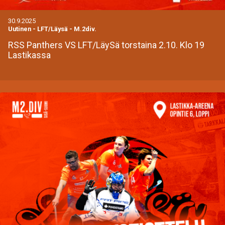
30.9.2025
Uutinen
-
LFT/Läysä - M.2div.
RSS Panthers VS LFT/LäySä torstaina 2.10. Klo 19
Lastikassa