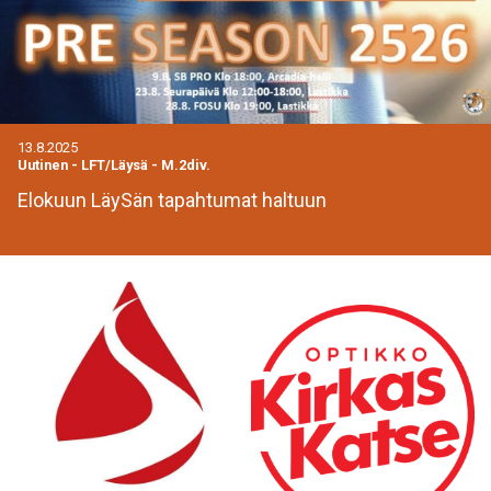
13.8.2025
Uutinen
-
LFT/Läysä - M.2div.
Elokuun LäySän tapahtumat haltuun