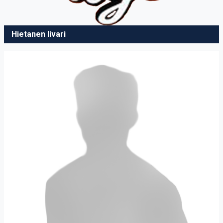
Hietanen Iivari