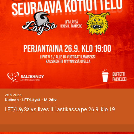
26.9.2025
Uutinen
-
LFT/Läysä - M.2div.
LFT/LäySä vs Ilves II Lastikassa pe 26.9. klo 19