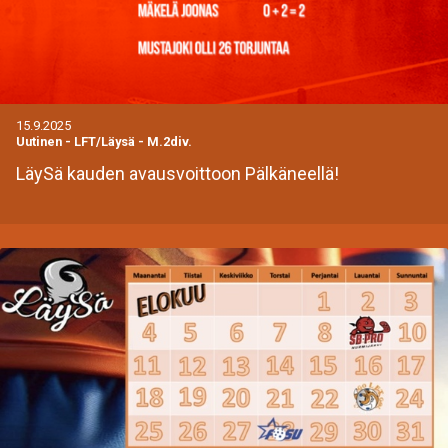
15.9.2025
Uutinen
-
LFT/Läysä - M.2div.
LäySä kauden avausvoittoon Pälkäneellä!