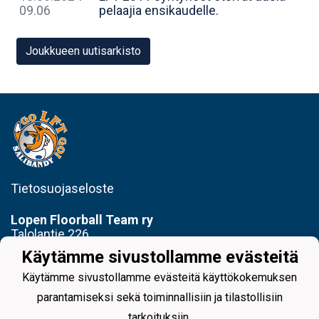
09.06
pelaajia ensikaudelle.
Joukkueen uutisarkisto
Tietosuojaseloste
Lopen
Floorball Team ry
Talolantie 226
12600
Läyliäinen
Käytämme sivustollamme evästeitä
E-mail: lopenfloorballteamry@gmail.com
Puhelin: +358 400 359 525
Käytämme sivustollamme evästeitä käyttökokemuksen
parantamiseksi sekä toiminnallisiin ja tilastollisiin
tarkoituksiin.