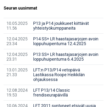
Seuran uusimmat
10.05.2025
P13 ja P14 joukkueet kiittävät
11.56
yhteistyökumppaneita
12.04.2025
P14 SS+ LR haastajasarjojen avoin
23.34
loppuhuipentuma 12.4.2025
12.04.2025
P13 SS+ LR haastajasarjojen avoin
23.31
loppuhuipentuma 6.4.2025
13.01.2025
LFT:n P13/P14 vetopäivä
21.33
Lastikassa Roope Heikkilän
ohjauksessa
12.08.2024
LFT P13/14 Classic
19.53
frendiseurapäivillä
10.06.2024
​LFT 2011 syntyneet etsivät uusia