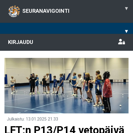
▾
SEURANAVIGOINTI
▾
KIRJAUDU
Julkaistu
:
13.01.2025
21.33
LFT:n P13/P14 vetopäivä