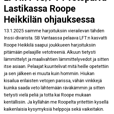
Lastikassa Roope
Heikkilän ohjauksessa
13.1.2025 saimme harjoituksiin vierailevan tähden
Inssi-divarista. SB Vantaassa pelaava LFT:n kasvatti
Roope Heikkilä saapui joukkueen harjoituksiin
pitämään pelaajille vetotreeniä. Alkuun tietysti
lämmittelyt ja maalivahtien lämmittelyvedot ja sitten
itse asiaan. Pelaajat kuuntelivat mitä heille opetettiin
ja sen jälkeen ei muuta kuin hommiin. Hiukan
kisailua erilaisten vetojen parissa, vähän vinkkejä
kuinka saada veto lähtemään räväkämmin ja sitten
tietysti vielä peliä ja totta kai Roope mukaan
kentällisiin. Ja kyllähän me Roopelta yritettiin kysellä
kaikenlaisia kysymyksiä helppoja sekä vaikeitakin.