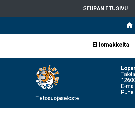
SEURAN ETUSIVU
Ei lomakkeita
Lope
Talol
1260
E-mai
Puhel
Tietosuojaseloste