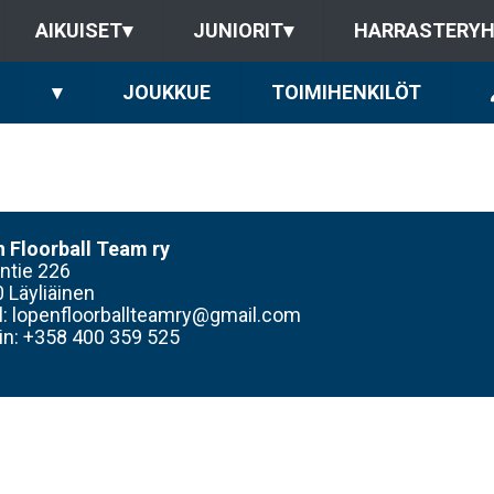
AIKUISET
▾
JUNIORIT
▾
HARRASTERY
▾
JOUKKUE
TOIMIHENKILÖT
n
Floorball Team ry
antie 226
0
Läyliäinen
l: lopenfloorballteamry@gmail.com
in: +358 400 359 525