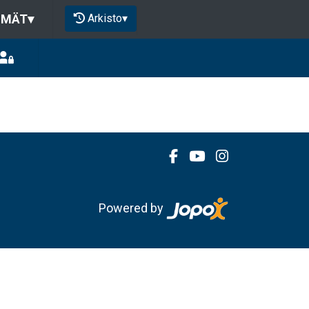
Arkisto
▾
HMÄT
▾
Powered by