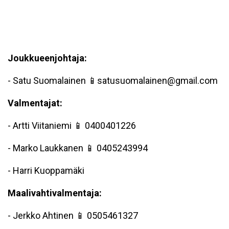
Joukkueenjohtaja:
- Satu Suomalainen 📱satusuomalainen@gmail.com
Valm
entajat:
- Artti Viitaniemi 📱 0400401226
- Marko Laukkanen 📱 0405243994
- Harri Kuoppamäki
Maalivahtivalmentaja:
- Jerkko Ahtinen 📱 0505461327