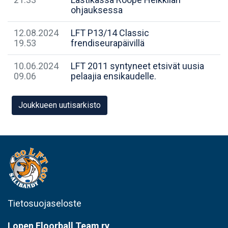
ohjauksessa
12.08.2024
LFT P13/14 Classic
19.53
frendiseurapäivillä
10.06.2024
​LFT 2011 syntyneet etsivät uusia
09.06
pelaajia ensikaudelle.
Joukkueen uutisarkisto
Tietosuojaseloste
Lopen
Floorball Team ry