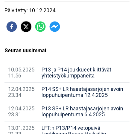
Päivitetty: 10.12.2024
Seuran uusimmat
10.05.2025
P13 ja P14 joukkueet kiittävät
11.56
yhteistyökumppaneita
12.04.2025
P14 SS+ LR haastajasarjojen avoin
23.34
loppuhuipentuma 12.4.2025
12.04.2025
P13 SS+ LR haastajasarjojen avoin
23.31
loppuhuipentuma 6.4.2025
13.01.2025
LFT:n P13/P14 vetopäivä
21.33
Lastikassa Roope Heikkilän